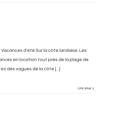
acances d'été Sur la côte landaise. Les
nces en location tout près de la plage de
z des vagues de la côte [...]
Lire plus